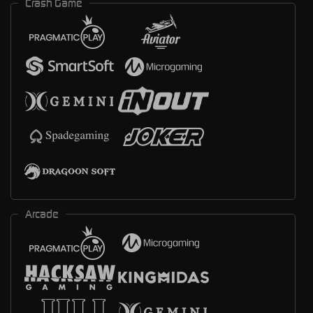
Crash Game
Arcade