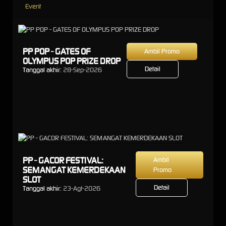
Event
PP POP - GATES OF
Ambil Promo
OLYMPUS POP PRIZE DROP
Detail
Tanggal akhir:
28-Sep-2026
PP - GACOR FESTIVAL:
Ambil
SEMANGAT KEMERDEKAAN
Promo
SLOT
Detail
Tanggal akhir:
23-Agt-2026