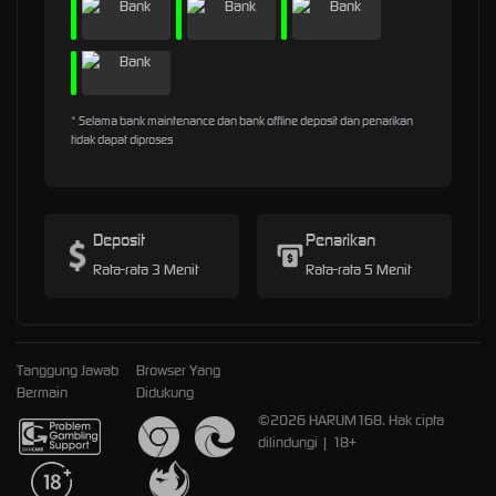
* Selama bank maintenance dan bank offline deposit dan penarikan
tidak dapat diproses
Deposit
Penarikan
Rata-rata 3 Menit
Rata-rata 5 Menit
Tanggung Jawab
Browser Yang
Bermain
Didukung
©2026 HARUM168. Hak cipta
dilindungi | 18+