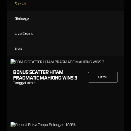
Spesial
Olahraga
Live Casino
Slots
BONUS SCATTER HITAM
PRAGMATIC MAHJONG WINS 3
Detail
Tanggal akhir:
-