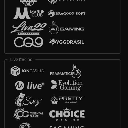
Live Casino