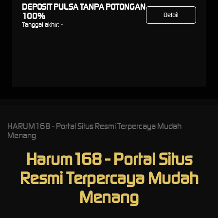
DEPOSIT PULSA TANPA POTONGAN
100%
Detail
Tanggal akhir:
-
HARUM168 - Portal Situs Resmi Terpercaya Mudah
Menang
Harum168 -
Portal Situs
Resmi Terpercaya Mudah
Menang