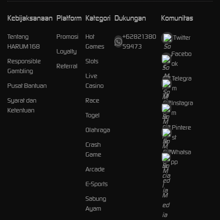
Kebijaksanaan
Platform
Kategori
Dukungan
Komunitas
Tentang
Promosi
Hot
+62821380
Twitter
HARUM168
Games
59473
Loyalty
Facebo
Responsible
Slots
ok
Referral
Gambling
Live
Telegra
Pusat Bantuan
Casino
m
Syarat dan
Race
Instagra
Ketentuan
m
Togel
Pintere
Olahraga
st
Crash
Whatsa
Game
pp
Arcade
E-Sports
Sabung
Ayam