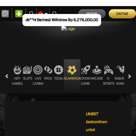
MASUK
DAFTAR
dk**ht Berhasil Withdraw Rp 6.276.000,00
HOT
SLOTS
LIVE
RACE
TOGEL
OLAHRAGA
CRASH
ARCADE
E-
SABUNG
PROM
GAMES
CASINO
GAME
SPORTS
AYAM
UMBET
berkomitmen
untuk