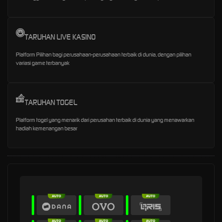
TARUHAN LIVE KASINO
Platform Pilihan bagi perusahaan-perusahaan terbaik di dunia, dengan pilihan
variasi game terbanyak
TARUHAN TOGEL
Platform togel yang menarik dari perusahan terbaik di dunia yang menawarkan
hadiah kemenangan besar