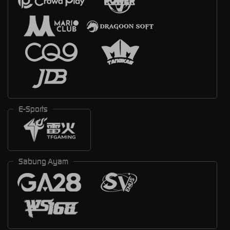
E-Sports
Sabung Ayam