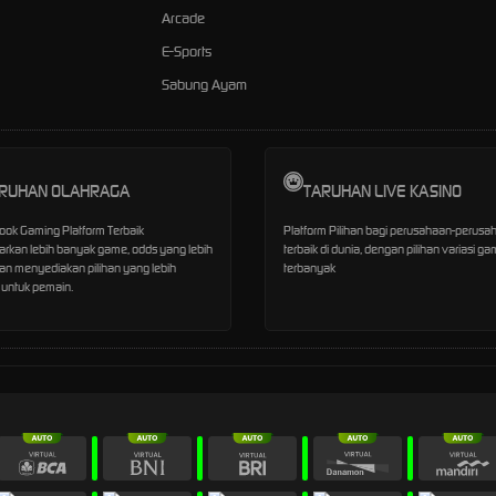
Arcade
E-Sports
Sabung Ayam
RUHAN OLAHRAGA
TARUHAN LIVE KASINO
ook Gaming Platform Terbaik
Platform Pilihan bagi perusahaan-perusa
kan lebih banyak game, odds yang lebih
terbaik di dunia, dengan pilihan variasi g
 dan menyediakan pilihan yang lebih
terbanyak
untuk pemain.