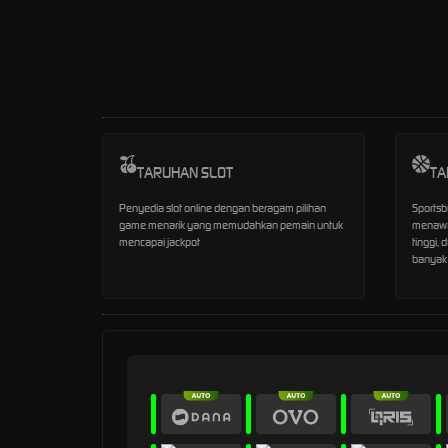
TARUHAN SLOT
TA
Penyedia slot online dengan beragam pilihan
Sportsb
game menarik yang memudahkan pemain untuk
menawar
mencapai jackpot
tinggi,
banyak 