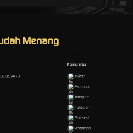
 Mudah Menang
Komunitas
138059473
Twitter
Facebook
Telegram
Instagram
Pinterest
Whatsapp