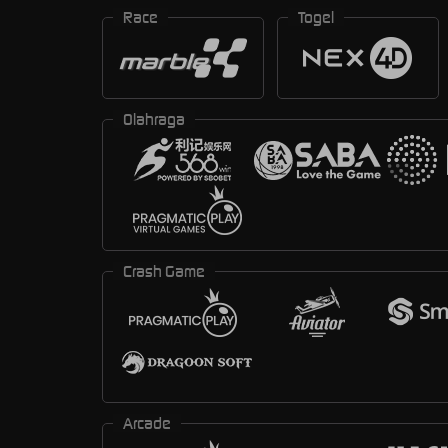
Race
Togel
Olahraga
Crash Game
Arcade